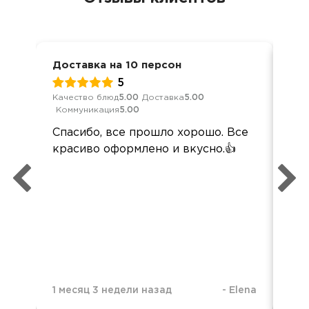
Доставка на 10 персон
Дос
5
Качество блюд
5.00
Доставка
5.00
Кач
Коммуникация
5.00
Ком
Спасибо, все прошло хорошо. Все
По
красиво оформлено и вкусно.👍
кей
пер
вы
наз
вс
вку
по
1 месяц 3 недели назад
-
Elena
4 м