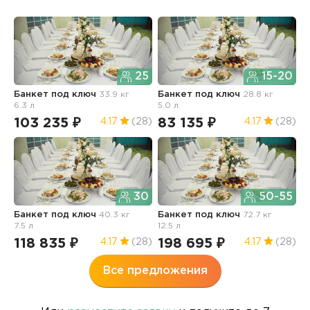
25
15-20
Банкет под ключ
33.9 кг
Банкет под ключ
28.8 кг
Б
6.3 л
5.0 л
1
103 235 ₽
83 135 ₽
1
4.17
(28)
4.17
(28)
30
50-55
Банкет под ключ
40.3 кг
Банкет под ключ
72.7 кг
7.5 л
12.5 л
118 835 ₽
198 695 ₽
4.17
(28)
4.17
(28)
Все предложения