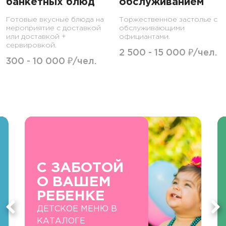
банкетных блюд
обслуживанием
Готовые вкусные блюда на
Торжественное застолье с
мероприятие с доставкой
обслуживающими
или доставкой +
официантами.
сервировкой.
2 500 - 15 000 ₽/чел.
300 - 10 000 ₽/чел.
С ЗАБОТОЙ
О ВАШЕМ
РЕБЕНКЕ
ДЕТСКОЕ МЕНЮ В
КАТАЛОГЕ