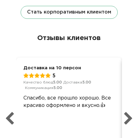
Стать корпоративным клиентом
Отзывы клиентов
Доставка на 10 персон
Дос
5
Качество блюд
5.00
Доставка
5.00
Кач
Коммуникация
5.00
Ком
Спасибо, все прошло хорошо. Все
По
красиво оформлено и вкусно.👍
кей
пер
вы
наз
вс