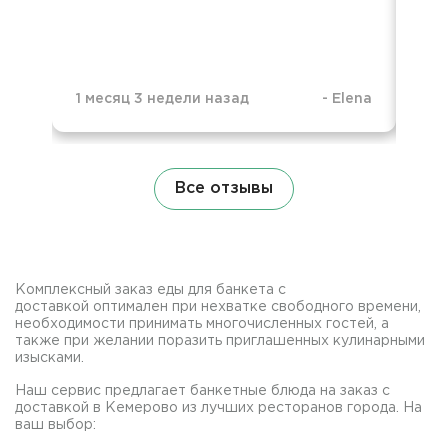
вку
по
1 месяц 3 недели назад
-
Elena
4 м
Все отзывы
Комплексный заказ еды для банкета с
доставкой оптимален при нехватке свободного времени,
необходимости принимать многочисленных гостей, а
также при желании поразить приглашенных кулинарными
изысками.
Наш сервис предлагает банкетные блюда на заказ с
доставкой в Кемерово из лучших ресторанов города. На
ваш выбор: