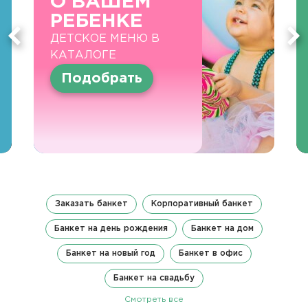
О ВАШЕМ
РЕБЕНКЕ
ДЕТСКОЕ МЕНЮ В
КАТАЛОГЕ
Подобрать
Заказать банкет
Корпоративный банкет
Банкет на день рождения
Банкет на дом
Банкет на новый год
Банкет в офис
Банкет на свадьбу
Смотреть все