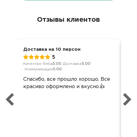
Отзывы клиентов
Доставка на 10 персон
Дос
5
Качество блюд
5.00
Доставка
5.00
Кач
Коммуникация
5.00
Ком
Спасибо, все прошло хорошо. Все
По
красиво оформлено и вкусно.👍
кей
пер
вы
наз
вс
вку
по