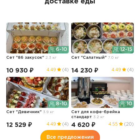
доставке еды
6-10
12-15
Сет "86 закусок"
2.3 кг
Сет "Салатный"
7.0 кг
Х
10 930 ₽
14 230 ₽
9
4.49
(4)
4.49
(4)
8-10
10
Сет "Девичник"
3.9 кг
Сет для кофе-брейка
К
стандарт
3.2 кг
12 529 ₽
4 620 ₽
2
4.49
(4)
4.55
(20)
Все предложения