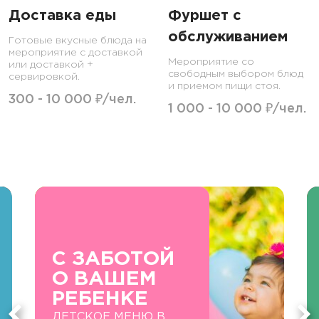
Доставка еды
Фуршет с
обслуживанием
Готовые вкусные блюда на
мероприятие с доставкой
Мероприятие со
или доставкой +
свободным выбором блюд
сервировкой.
и приемом пищи стоя.
300 - 10 000 ₽/чел.
1 000 - 10 000 ₽/чел.
С ЗАБОТОЙ
О ВАШЕМ
РЕБЕНКЕ
ДЕТСКОЕ МЕНЮ В