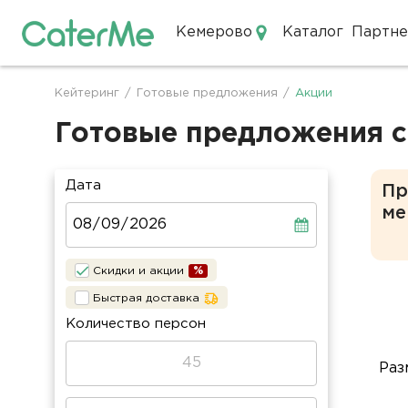
Кемерово
Каталог
Партн
Кейтеринг в Кемерово
Кейтеринг
/
Готовые предложения
/
Акции
Строка
навигации
Готовые предложения с
Дата
Пр
ме
Скидки и акции
Быстрая доставка
Количество персон
Раз