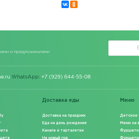
лами и предложениями
e.ru
WhatsApp:
+7 (929) 644-55-08
Доставка еды
Меню
бу
Доставка на праздник
Детское
т
Еда на день рождения
Меню на 
шета
Канапе и тарталетки
Фуршетн
шета
На новый год
Фуршетн