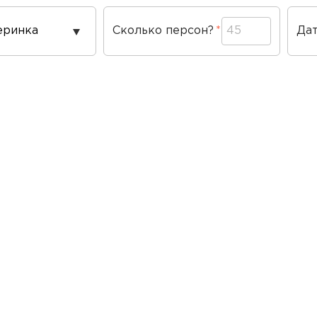
од
Сколько персон?
Да
ведения