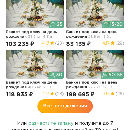
25
15-20
Банкет под ключ
на день
Банкет под ключ
на день
Б
рождения
33.9 кг
6.3 л
рождения
28.8 кг
5.0 л
р
103 235 ₽
83 135 ₽
1
4.17
(28)
4.17
(28)
30
50-55
Банкет под ключ
на день
Банкет под ключ
на день
рождения
40.3 кг
7.5 л
рождения
72.7 кг
12.5 л
118 835 ₽
198 695 ₽
4.17
(28)
4.17
(28)
Все предложения
Или
разместите заявку
и получите до 7