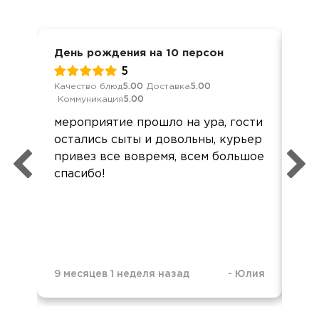
День рождения на 10 персон
Ден
5
Качество блюд
5.00
Доставка
5.00
Кач
Коммуникация
5.00
Ком
мероприятие прошло на ура, гости
Всё
остались сыты и довольны, курьер
пон
привез все вовремя, всем большое
всё
спасибо!
9 месяцев 1 неделя назад
-
Юлия
1 г