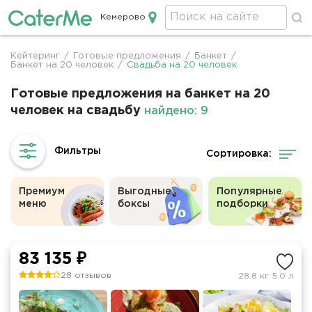
Кемерово
Кейтеринг в Кемерово
Кейтеринг
/
Готовые предложения
/
Банкет
/
Строка
Банкет на 20 человек
/
Свадьба на 20 человек
навигации
Готовые предложения на банкет на 20
человек на свадьбу
найдено: 9
Сортировка:
Премиум
Выгодные
Популярные
меню
боксы
подборки
83 135 ₽
28 отзывов
28.8 кг
5.0 л