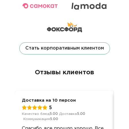
Стать корпоративным клиентом
Отзывы клиентов
Доставка на 10 персон
Дос
5
Качество блюд
5.00
Доставка
5.00
Кач
Коммуникация
5.00
Ком
Спасибо, все прошло хорошо. Все
По