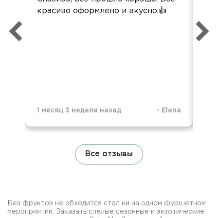
красиво оформлено и вкусно.👍
кей
пер
вы
наз
вс
вку
по
1 месяц 3 недели назад
-
Elena
4 м
Все отзывы
Без фруктов не обходится стол ни на одном фуршетном
мероприятии. Заказать спелые сезонные и экзотические