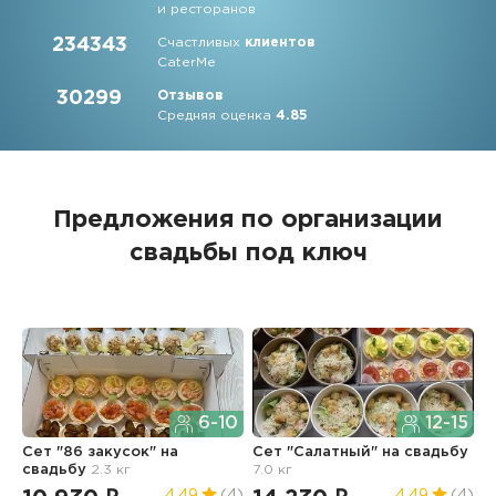
и ресторанов
234343
Счастливых
клиентов
CaterMe
30299
Отзывов
Средняя оценка
4.85
Предложения по организации
свадьбы под ключ
6-10
12-15
Сет "86 закусок"
на
Сет "Салатный"
на свадьбу
Х
свадьбу
2.3 кг
7.0 кг
с
4.49
(4)
4.49
(4)