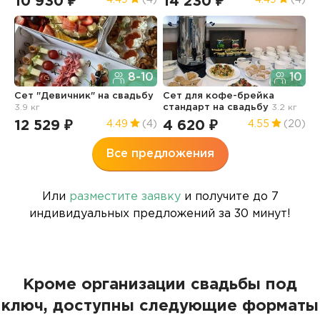
10 930 ₽
14 230 ₽
9
8-10
10
Сет "Девичник"
на свадьбу
Сет для кофе-брейка
К
3.9 кг
стандарт
на свадьбу
3.2 кг
с
12 529 ₽
4 620 ₽
2
4.49
(4)
4.55
(20)
Все предложения
Или
разместите заявку
и получите до 7
индивидуальных предложений за 30 минут!
Кроме организации свадьбы под
ключ, доступны следующие форматы