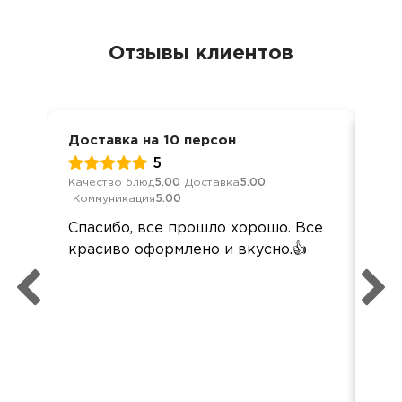
Отзывы клиентов
Доставка на 10 персон
Дос
5
Качество блюд
5.00
Доставка
5.00
Кач
Коммуникация
5.00
Ком
Спасибо, все прошло хорошо. Все
По
красиво оформлено и вкусно.👍
кей
пер
вы
наз
вс
вку
по