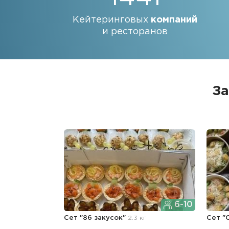
Кейтеринговых
компаний
и ресторанов
За
6-10
Сет "86 закусок"
2.3 кг
Сет "