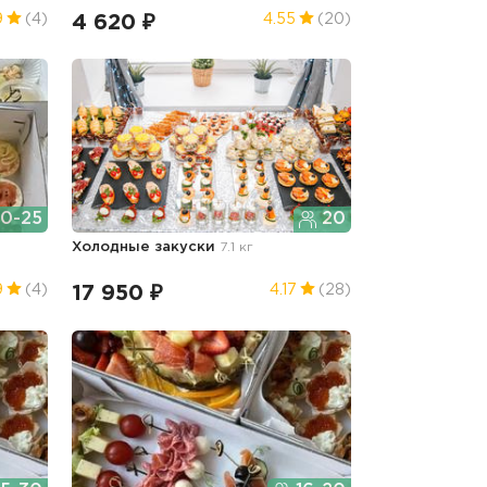
4 620 ₽
9
(4)
4.55
(20)
0-25
20
Холодные закуски
7.1 кг
17 950 ₽
9
(4)
4.17
(28)