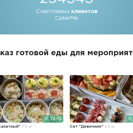
Счастливых
клиентов
CaterMe
каз готовой еды для мероприя
12-15
Салатный"
7.0 кг
Сет "Девичник"
3.9 кг