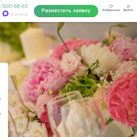
) 500-68-65
Разместить заявку
Избранное
Войти
9-21 МСК
0
о