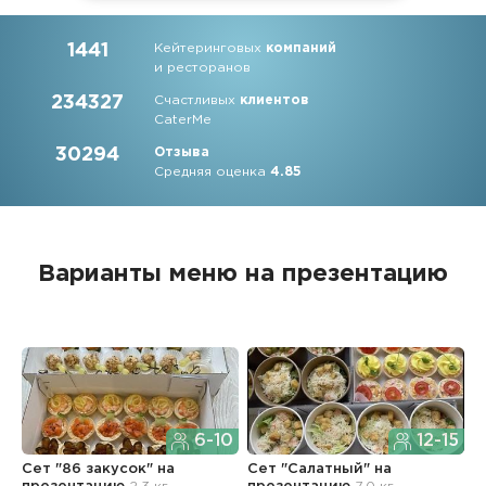
1441
Кейтеринговых
компаний
и ресторанов
234327
Счастливых
клиентов
CaterMe
30294
Отзыва
Средняя оценка
4.85
Варианты меню на презентацию
6-10
12-15
Сет "86 закусок"
на
Сет "Салатный"
на
Х