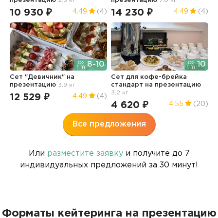
презентацию
2.3 кг
презентацию
7.0 кг
п
10 930 ₽
14 230 ₽
9
4.49
(4)
4.49
(4)
8-10
10
Сет "Девичник"
на
Сет для кофе-брейка
презентацию
3.9 кг
стандарт
на презентацию
К
3.2 кг
п
12 529 ₽
4.49
(4)
4 620 ₽
2
4.55
(20)
Все предложения
Или
разместите заявку
и получите до 7
индивидуальных предложений за 30 минут!
Форматы кейтеринга на презентацию