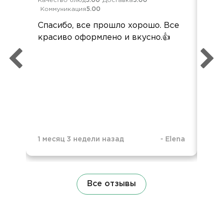
Качество блюд
5.00
Доставка
5.00
Кач
Коммуникация
5.00
Ком
Спасибо, все прошло хорошо. Все
По
красиво оформлено и вкусно.👍
кей
пер
вы
наз
вс
вку
по
1 месяц 3 недели назад
-
Elena
4 м
Все отзывы