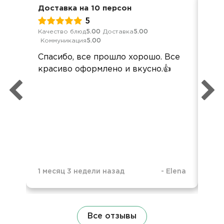
Доставка на 10 персон
Дос
5
Качество блюд
5.00
Доставка
5.00
Кач
Коммуникация
5.00
Ком
Спасибо, все прошло хорошо. Все
По
красиво оформлено и вкусно.👍
кей
пер
вы
наз
вс
вку
по
1 месяц 3 недели назад
-
Elena
4 м
Все отзывы