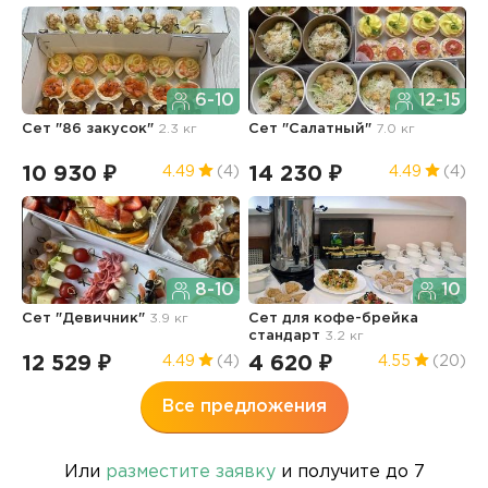
6-10
12-15
Сет "86 закусок"
2.3 кг
Сет "Салатный"
7.0 кг
Х
10 930 ₽
14 230 ₽
9
4.49
(4)
4.49
(4)
8-10
10
Сет "Девичник"
3.9 кг
Сет для кофе-брейка
К
стандарт
3.2 кг
12 529 ₽
4 620 ₽
2
4.49
(4)
4.55
(20)
Все предложения
Или
разместите заявку
и получите до 7