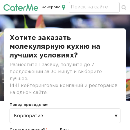
Кемерово
Кейтеринг в Кемерово
Строка
навигации
Хотите заказать
молекулярную кухню на
лучших условиях?
Разместите 1 заявку, получите до 7
предложений за 30 минут и выберите
лучшее.
1441 кейтеринговых компаний и ресторанов
на одном сайте.
Повод проведения
Сколько персон?
Дата