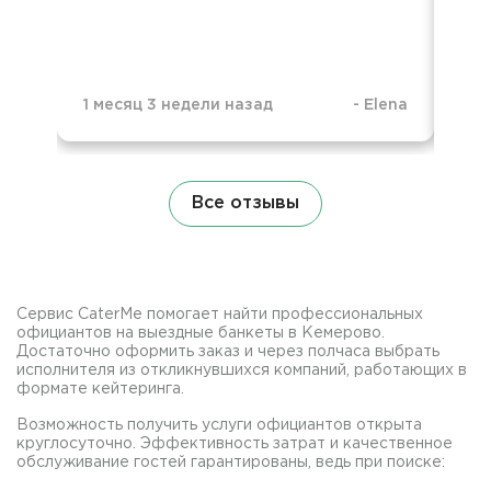
вку
по
1 месяц 3 недели назад
-
Elena
4 м
Все отзывы
Сервис CaterMe помогает найти профессиональных
официантов на выездные банкеты в Кемерово.
Достаточно оформить заказ и через полчаса выбрать
исполнителя из откликнувшихся компаний, работающих в
формате кейтеринга.
Возможность получить услуги официантов открыта
круглосуточно. Эффективность затрат и качественное
обслуживание гостей гарантированы, ведь при поиске: