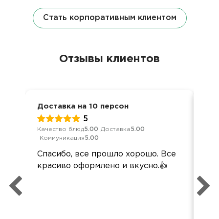
Стать корпоративным клиентом
Отзывы клиентов
Доставка на 10 персон
Дос
5
Качество блюд
5.00
Доставка
5.00
Кач
Коммуникация
5.00
Ком
Спасибо, все прошло хорошо. Все
По
красиво оформлено и вкусно.👍
кей
пер
вы
наз
вс