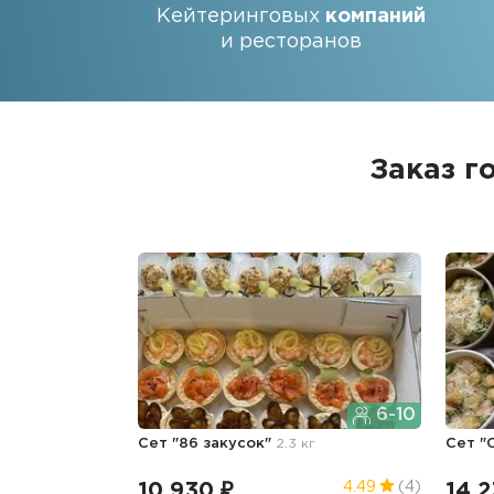
Кейтеринговых
компаний
и ресторанов
Заказ г
6-10
Сет "86 закусок"
2.3 кг
Сет "
10 930 ₽
14 2
4.49
(4)