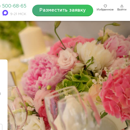
) 500-68-65
Разместить заявку
Избранное
Войти
9-21 МСК
0