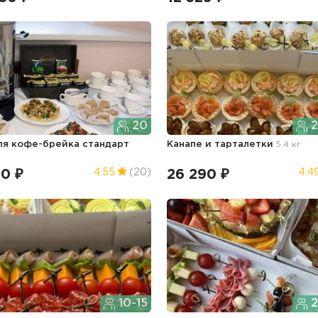
20
2
ля кофе-брейка стандарт
Канапе и тарталетки
5.4 кг
40 ₽
26 290 ₽
4.55
(20)
4.4
10-15
2