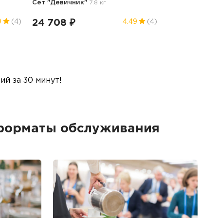
Сет "Девичник"
7.8 кг
24 708 ₽
9
(4)
4.49
(4)
й за 30 минут!
 форматы обслуживания
Б
Ме
пр
гр