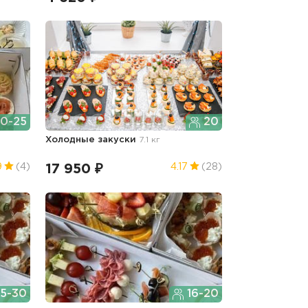
0-25
20
Холодные закуски
7.1 кг
17 950 ₽
9
(4)
4.17
(28)
5-30
16-20