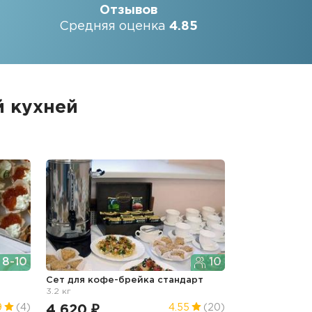
Отзывов
Средняя оценка
4.85
й кухней
8-10
10
Сет для кофе-брейка стандарт
3.2 кг
4 620 ₽
9
(4)
4.55
(20)