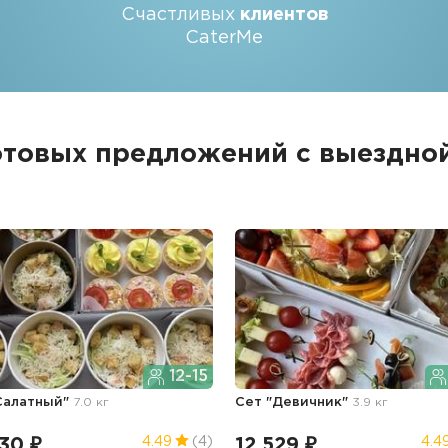
Счастливых
клиентов
CaterMe
отовых предложений с выездно
12-15
Салатный"
7.0 кг
Сет "Девичник"
3.9 кг
30 ₽
12 529 ₽
4.49
(4)
4.4