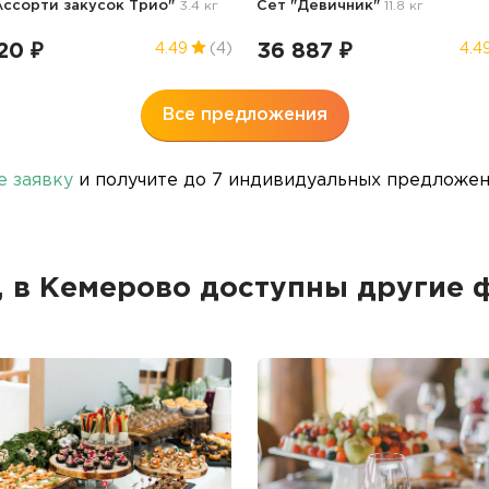
Ассорти закусок Трио"
3.4 кг
Сет "Девичник"
11.8 кг
20 ₽
36 887 ₽
4.49
(4)
4.4
Все предложения
е заявку
и получите до 7 индивидуальных предложени
, в Кемерово доступны другие