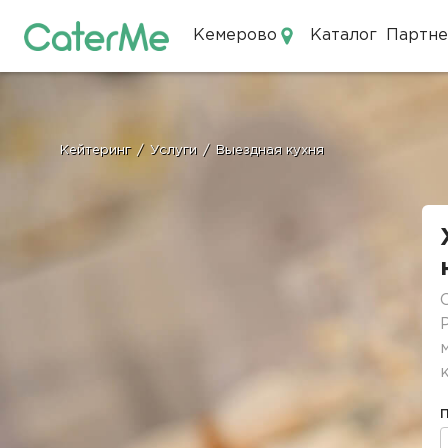
Кемерово
Каталог
Партн
Кейтеринг в Кемерово
Кейтеринг
/
Услуги
/
Выездная кухня
Строка
навигации