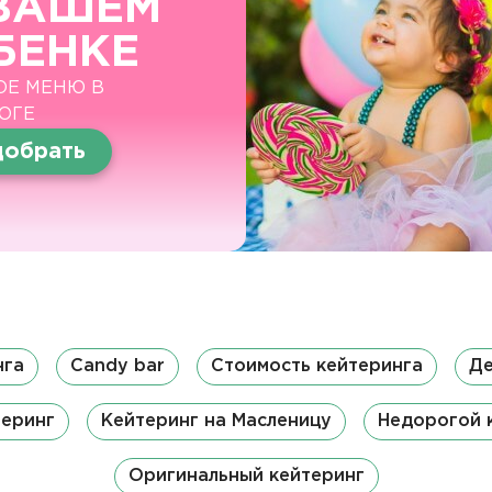
ВАШЕМ
БЕНКЕ
ОЕ МЕНЮ В
ОГЕ
обрать
нга
Candy bar
Стоимость кейтеринга
Де
теринг
Кейтеринг на Масленицу
Недорогой 
Оригинальный кейтеринг