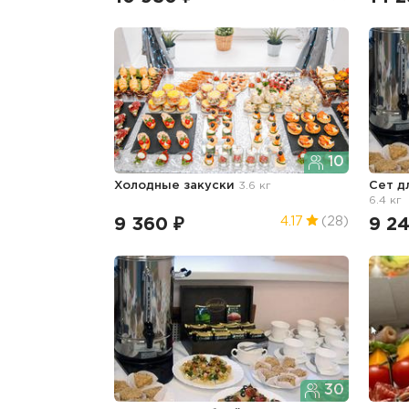
10
Холодные закуски
3.6 кг
Сет д
6.4 кг
9 360 ₽
9 2
4.17
(28)
30