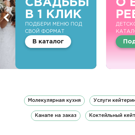
СВАДЬБЫ
О 
В 1 КЛИК
РЕ
ПОДБЕРИ МЕНЮ ПОД
ДЕТСК
СВОЙ ФОРМАТ
КАТАЛ
В каталог
Под
Молекулярная кухня
Услуги кейтери
Канапе на заказ
Коктейльный кей