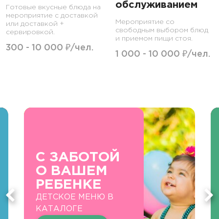
обслуживанием
Готовые вкусные блюда на
мероприятие с доставкой
Мероприятие со
или доставкой +
свободным выбором блюд
сервировкой.
и приемом пищи стоя.
300 - 10 000 ₽/чел.
1 000 - 10 000 ₽/чел.
С ЗАБОТОЙ
О ВАШЕМ
РЕБЕНКЕ
ДЕТСКОЕ МЕНЮ В
КАТАЛОГЕ