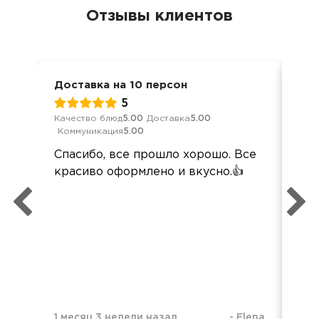
Отзывы клиентов
Доставка на 10 персон
Дос
5
Качество блюд
5.00
Доставка
5.00
Кач
Коммуникация
5.00
Ком
Спасибо, все прошло хорошо. Все
По
красиво оформлено и вкусно.👍
кей
пер
вы
наз
вс
вку
по
1 месяц 3 недели назад
-
Elena
4 м