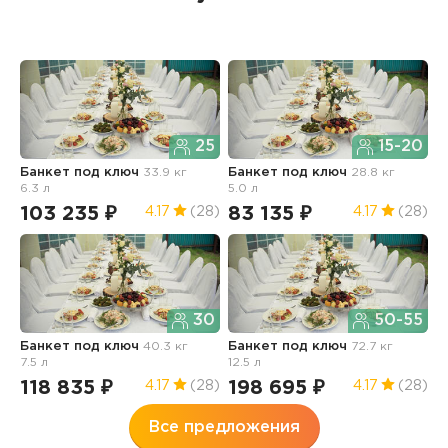
25
15-20
Банкет под ключ
33.9 кг
Банкет под ключ
28.8 кг
Б
6.3 л
5.0 л
1
103 235 ₽
83 135 ₽
1
4.17
(28)
4.17
(28)
30
50-55
Банкет под ключ
40.3 кг
Банкет под ключ
72.7 кг
7.5 л
12.5 л
118 835 ₽
198 695 ₽
4.17
(28)
4.17
(28)
Все предложения