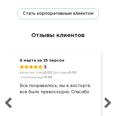
Стать корпоративным клиентом
Отзывы клиентов
8 марта на 35 персон
8 м
5
Качество блюд
5.00
Доставка
5.00
Кач
Коммуникация
5.00
Ком
Все понравилось, мы в восторге,
Все
все было превосходно. Спасибо.
все