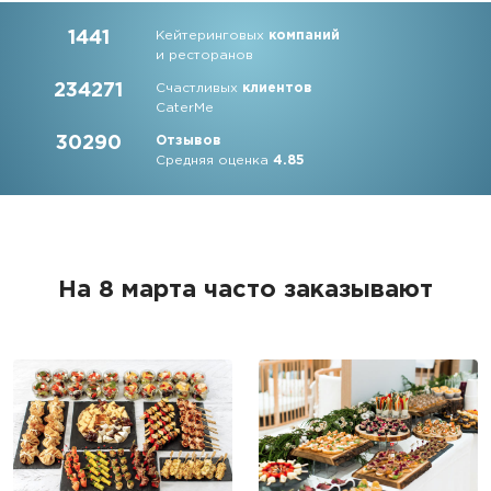
1441
Кейтеринговых
компаний
и ресторанов
234271
Счастливых
клиентов
CaterMe
30290
Отзывов
Средняя оценка
4.85
На 8 марта часто заказывают