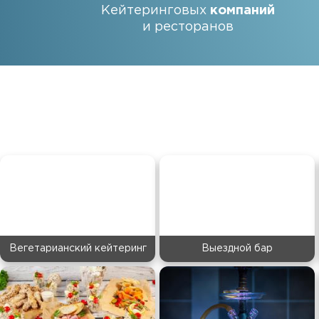
Кейтеринговых
компаний
и ресторанов
Вегетарианский кейтеринг
Выездной бар