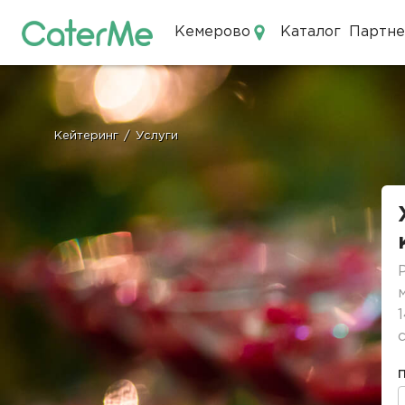
Кемерово
Каталог
Партн
Кейтеринг в Кемерово
Кейтеринг
/
Услуги
Строка
навигации