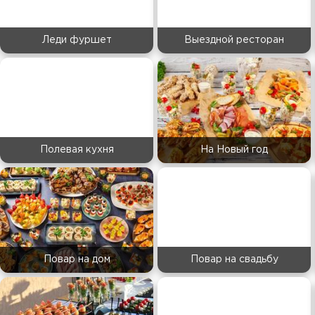
Леди фуршет
Выездной ресторан
Полевая кухня
На Новый год
Повар на дом
Повар на свадьбу