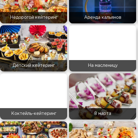
Недорогой кейтеринг
Аренда кальянов
Детский кейтеринг
На масленицу
Коктейль-кейтеринг
8 марта