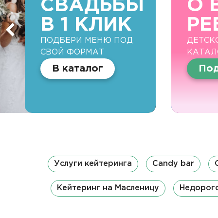
СВАДЬБЫ
О 
В 1 КЛИК
РЕ
ПОДБЕРИ МЕНЮ ПОД
ДЕТСК
СВОЙ ФОРМАТ
КАТАЛ
В каталог
Под
Услуги кейтеринга
Candy bar
Кейтеринг на Масленицу
Недорого