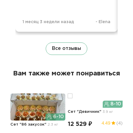
1 месяц 3 недели назад
-
Elena
9 м
Все отзывы
Вам также может понравиться
8-10
Сет "Девичник"
3.9 кг
6-10
12 529 ₽
4.49
(4)
Сет "86 закусок"
2.3 кг
Сет
3.9 