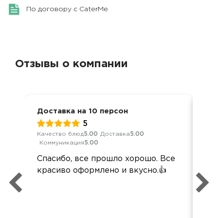
По договору с CaterMe
Отзывы о компании
Доставка на 10 персон
Юби
5
Качество блюд
5.00
Доставка
5.00
Обс
Коммуникация
5.00
Дос
Спасибо, все прошло хорошо. Все
Пр
красиво оформлено и вкусно.👍
упа
све
Был
пр
Сп