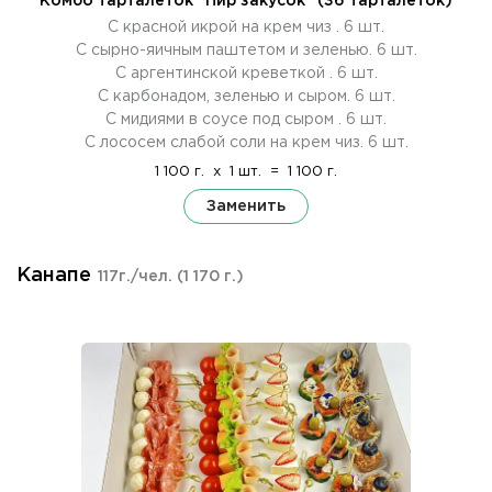
Комбо тарталеток "Пир закусок" (36 тарталеток)
С красной икрой на крем чиз . 6 шт.
С сырно-яичным паштетом и зеленью. 6 шт.
С аргентинской креветкой . 6 шт.
С карбонадом, зеленью и сыром. 6 шт.
С мидиями в соусе под сыром . 6 шт.
С лососем слабой соли на крем чиз. 6 шт.
1 100 г.
x
1 шт.
=
1 100 г.
Заменить
Канапе
117г./чел.
(1 170 г.)