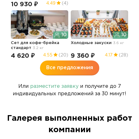
10 930 ₽
13
4.49
(4)
10
10
Сет для кофе-брейка
Холодные закуски
3.6 кг
стандарт
3.2 кг
4 620 ₽
9 360 ₽
4.55
(20)
4.17
(28)
Все предложения
Или
разместите заявку
и получите до 7
индивидуальных предложений за 30 минут!
Галерея выполненных работ
компании